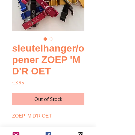
sleutelhanger/o
pener ZOEP 'M
D'R OET
Price
€3.95
Out of Stock
ZOEP 'M D'R OET
Handige kleurrijke metalen