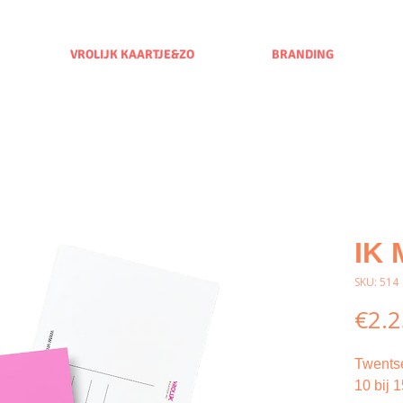
VROLIJK KAARTJE&ZO
BRANDING
IK
SKU: 514
€2.2
Twents
10 bij 