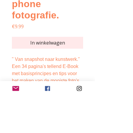
phone
fotografie.
Price
€9.99
In winkelwagen
" Van snapshot naar kunstwerk."
Een 34 pagina's tellend E-Book
met basisprincipes en tips voor
het maken van de mooiste foto's
met je smart phone.
Met als bonus materiaal TIPS &
TRICKS voor food fotografie en
inspiratie foto's gemaakt door
studiophotoflash.