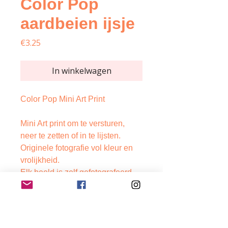
Color Pop
aardbeien ijsje
Price
€3.25
In winkelwagen
Color Pop Mini Art Print
Mini Art print om te versturen,
neer te zetten of in te lijsten.
Originele fotografie vol kleur en
vrolijkheid.
Elk beeld is zelf gefotografeerd
en ontworpen.
Bekend van Greetz.
350 gr glanzend en stevig papier,