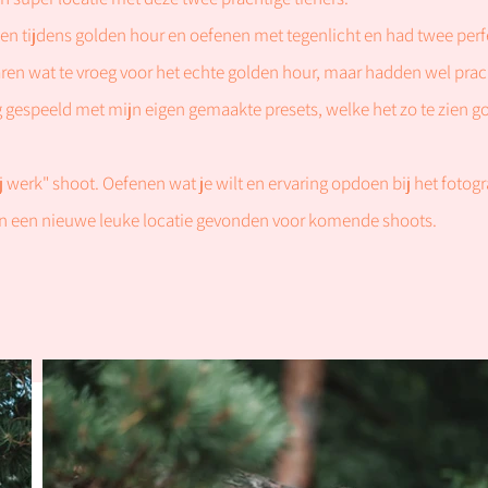
en tijdens golden hour en oefenen met tegenlicht en had twee perf
en wat te vroeg voor het echte golden hour, maar hadden wel prach
 gespeeld met mijn eigen gemaakte presets, welke het zo te zien go
rij werk" shoot. Oefenen wat je wilt en ervaring opdoen bij het fotog
teen een nieuwe leuke locatie gevonden voor komende shoots.