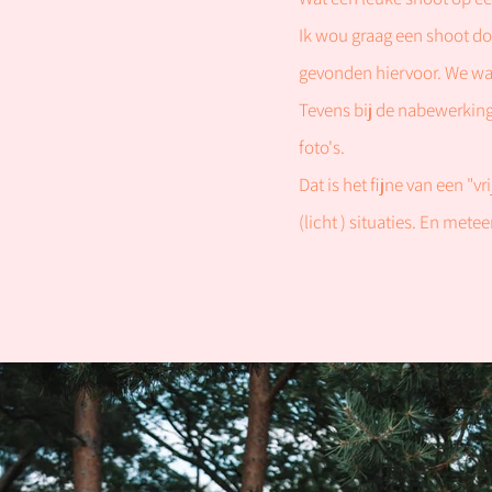
Ik wou graag een shoot do
gevonden hiervoor. We war
Tevens bij de nabewerking
foto's.
Dat is het fijne van een "v
(licht ) situaties. En me