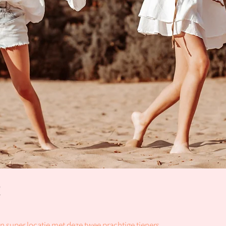
t
n super locatie met deze twee prachtige tieners.