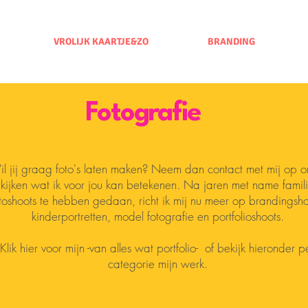
VROLIJK KAARTJE&ZO
BRANDING
Fotografie
l jij graag foto's laten maken? Neem dan contact met mij op o
kijken wat ik voor jou kan betekenen. Na jaren met name famil
toshoots te hebben gedaan, richt ik mij nu meer op brandingsho
kinderportretten, model fotografie en portfolioshoots.
Klik hier voor mijn -van alles wat portfolio- of bekijk hieronder p
categorie mijn werk.