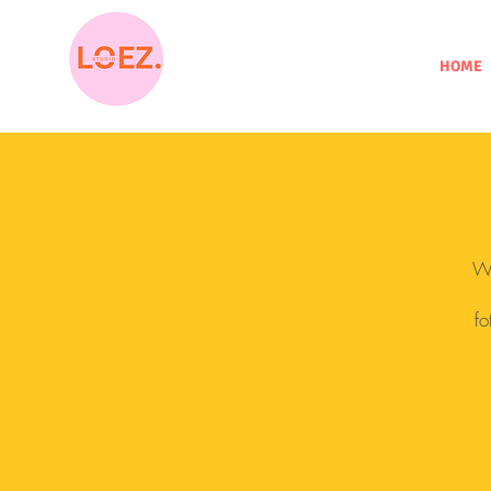
HOME
Wi
fo